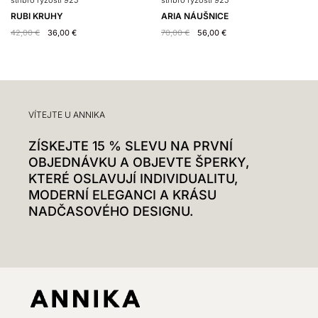
RUBI KRUHY
ARIA NÁUŠNICE
Y
42,00
€
36,00
€
70,00
€
56,00
€
3
VÍTEJTE U ANNIKA
ZÍSKEJTE 15 % SLEVU NA PRVNÍ
OBJEDNÁVKU A OBJEVTE ŠPERKY,
KTERÉ OSLAVUJÍ INDIVIDUALITU,
MODERNÍ ELEGANCI A KRÁSU
NADČASOVÉHO DESIGNU.