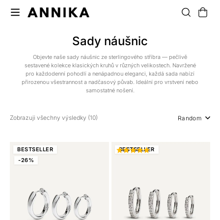
Sady náušnic
Objevte naše sady náušnic ze sterlingového stříbra — pečlivě
sestavené kolekce klasických kruhů v různých velikostech. Navržené
pro každodenní pohodlí a nenápadnou eleganci, každá sada nabízí
přirozenou všestrannost a nadčasový půvab. Ideální pro vrstvení nebo
samostatné nošení.
Zobrazuji všechny výsledky (10)
Random
BEST
SELLER
BEST
SELLER
-26%