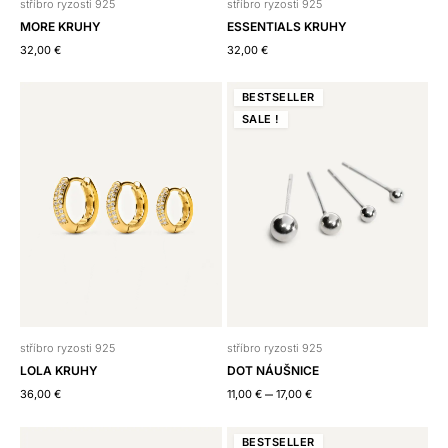
stříbro ryzosti 925
stříbro ryzosti 925
MORE KRUHY
ESSENTIALS KRUHY
32,00
€
32,00
€
BEST
SELLER
SALE !
stříbro ryzosti 925
stříbro ryzosti 925
DOT NÁUŠNICE
LOLA KRUHY
–
11,00
€
17,00
€
36,00
€
BEST
SELLER