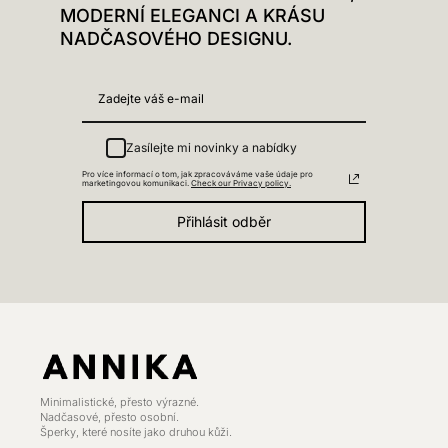
MODERNÍ ELEGANCI A KRÁSU
NADČASOVÉHO DESIGNU.
Zasílejte mi novinky a nabídky
Pro více informací o tom, jak zpracováváme vaše údaje pro
marketingovou komunikaci.
Check our Privacy policy.
Přihlásit odběr
Minimalistické, přesto výrazné.
Nadčasové, přesto osobní.
Šperky, které nosíte jako druhou kůži.