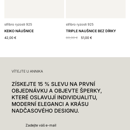
stříbro ryzosti 925
stříbro ryzosti 925
s
KEIKO NÁUŠNICE
TRIPLE NAUŠNICE BEZ DÍRKY
R
42,00
€
60,00
€
51,00
€
4
VÍTEJTE U ANNIKA
ZÍSKEJTE 15 % SLEVU NA PRVNÍ
OBJEDNÁVKU A OBJEVTE ŠPERKY,
KTERÉ OSLAVUJÍ INDIVIDUALITU,
MODERNÍ ELEGANCI A KRÁSU
NADČASOVÉHO DESIGNU.