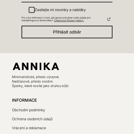
Zasílejte mi novinky a nabídky
Pro více informací o tom, jak zpracováváme vaše údaje pro
marketingovou komunikaci.
Check our Privacy policy.
Přihlásit odběr
Minimalistické, přesto výrazné.
Nadčasové, přesto osobní.
Šperky, které nosíte jako druhou kůži.
INFORMACE
Obchodní podmínky
Ochrana osobních údajů
Vrácení a reklamace