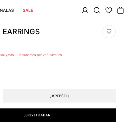
NALAS
SALE
 EARRINGS
žsakymas — išsiuntimas per 2–3 savaites.
Į KREPŠELĮ
ĮSIGYTI DABAR