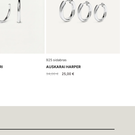
925 sidabras
RI
AUSKARAI HARPER
34,00
€
25,00
€