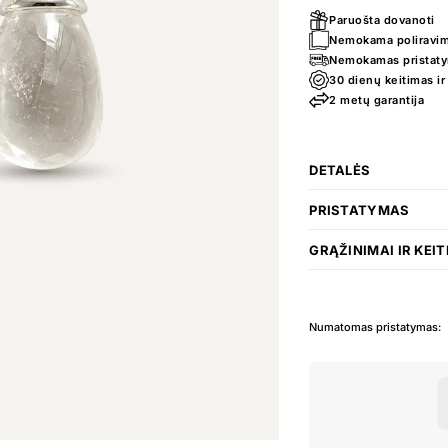
Paruošta dovanoti
Nemokama poliravim
Nemokamas pristatym
30 dienų keitimas ir
2 metų garantija
DETALĖS
PRISTATYMAS
GRĄŽINIMAI IR KEIT
Numatomas pristatymas: