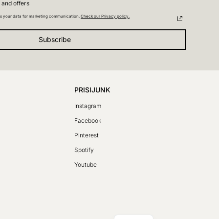
 and offers
s your data for marketing communication.
Check our Privacy policy.
Subscribe
PRISIJUNK
Instagram
Facebook
SV
Pinterest
PL
Spotify
DE
Youtube
FR
CS
EN