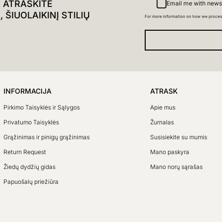
R ATRASKITE
Email me with news
ŠIUOLAIKINĮ STILIŲ
For more information on how we proces
INFORMACIJA
ATRASK
Pirkimo Taisyklės ir Sąlygos
Apie mus
Privatumo Taisyklės
Žurnalas
Grąžinimas ir pinigų grąžinimas
Susisiekite su mumis
Return Request
Mano paskyra
Žiedų dydžių gidas
Mano norų sąrašas
Papuošalų priežiūra