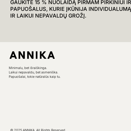
GAUKITE 15 % NUOLAIDĄ PIRMAM PIRKINIUI I
PAPUOŠALUS, KURIE ĮKŪNIJA INDIVIDUALUMĄ, 
IR LAIKUI NEPAVALDŲ GROŽĮ.
Minimalu, bet išraiškinga.
Laikui nepavaldu, bet asmeniška.
Papuošalai, tokie natūralūs kaip tu.
© 2025 ANNIKA. All Rights Reserved.