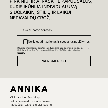
PIRKINIUI IR ATRASKITE PAPUOŠALUS,
KURIE ĮKŪNIJA INDIVIDUALUMĄ,
ŠIUOLAIKINĮ STILIŲ IR LAIKUI
NEPAVALDŲ GROŽĮ.
Noriu gauti naujienas ir specialius pasiūlymus
Daugiau informacijos apie tai, kaip tvarkome jūsų duomenis rinkodaros
tikslais, rasite mūsų Privatumo politikoje.
Peržiūrėkite mūsų privatumo
politiką.
PRENUMERUOTI
Minimalu, bet išraiškinga.
Laikui nepavaldu, bet asmeniška.
Papuošalai, tokie natūralūs kaip tu.