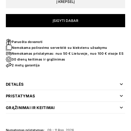
Į KREPŠELĮ
ĮSIGYTI DABAR
Paruošta dovanoti
Nemokama poliravimo servetėlė su kiekvienu užsakymu
Nemokamas pristatymas: nuo 50 € Lietuvoje, nuo 100 € visoje ES
30 dienų keitimas ir grąžinimas
2 metų garantija
DETALĖS
PRISTATYMAS
GRĄŽINIMAI IR KEITIMAI
Numatomas pristatymas:
09 - 11 Rgp, 2026