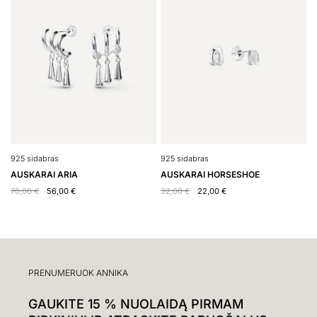
925 sidabras
925 sidabras
9
AUSKARAI ARIA
AUSKARAI HORSESHOE
A
70,00
€
56,00
€
32,00
€
22,00
€
1
PRENUMERUOK ANNIKA
GAUKITE 15 % NUOLAIDĄ PIRMAM