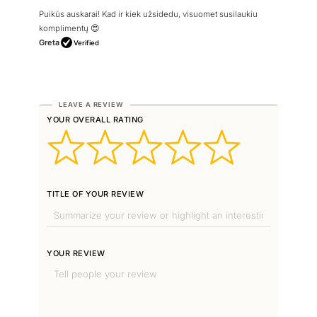
Puikūs auskarai! Kad ir kiek užsidedu, visuomet susilaukiu
komplimentų 😍
Greta
Verified
YOUR OVERALL RATING
TITLE OF YOUR REVIEW
YOUR REVIEW