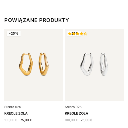
POWIĄZANE PRODUKTY
-25%
-25%
S
Srebro 925
Srebro 925
N
KREOLE ZOLA
KREOLE ZOLA
6
100,00
€
75,00
€
100,00
€
75,00
€