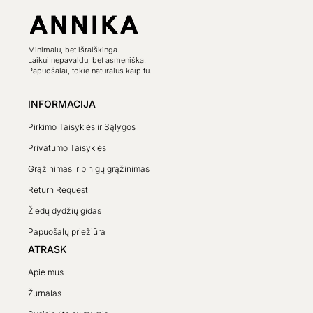
Minimalu, bet išraiškinga.
Laikui nepavaldu, bet asmeniška.
Papuošalai, tokie natūralūs kaip tu.
INFORMACIJA
Pirkimo Taisyklės ir Sąlygos
Privatumo Taisyklės
Grąžinimas ir pinigų grąžinimas
Return Request
Žiedų dydžių gidas
Papuošalų priežiūra
ATRASK
Apie mus
Žurnalas