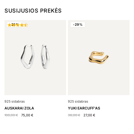
SUSIJUSIOS PREKĖS
-25%
-29%
925 sidabras
9
925 sidabras
YUKI EARCUFF'AS
A
AUSKARAI ZOLA
38,00
€
27,00
€
7
100,00
€
75,00
€