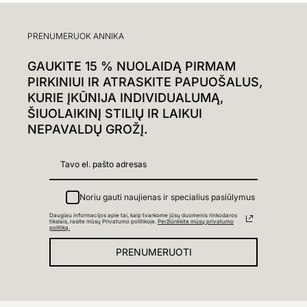
PRENUMERUOK ANNIKA
GAUKITE 15 % NUOLAIDĄ PIRMAM
PIRKINIUI IR ATRASKITE PAPUOŠALUS,
KURIE ĮKŪNIJA INDIVIDUALUMĄ,
ŠIUOLAIKINĮ STILIŲ IR LAIKUI
NEPAVALDŲ GROŽĮ.
Noriu gauti naujienas ir specialius pasiūlymus
Daugiau informacijos apie tai, kaip tvarkome jūsų duomenis rinkodaros
tikslais, rasite mūsų Privatumo politikoje.
Peržiūrėkite mūsų privatumo
politiką.
PRENUMERUOTI