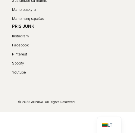
Susisiekite su mumis
Mano paskyra
Mano norų sąrašas
PRISIJUNK
Instagram
Facebook
Pinterest
Spotify
SV
Youtube
PL
DE
FR
© 2025 ANNIKA. All Rights Reserved.
CS
EN
LT