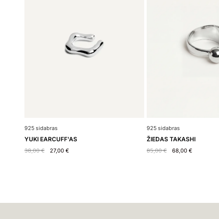
925 sidabras
925 sidabras
ŽIEDAS TAKASHI
YUKI EARCUFF'AS
85,00
€
68,00
€
38,00
€
27,00
€