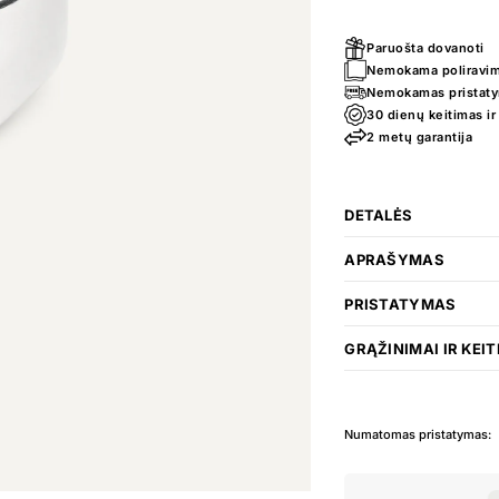
Paruošta dovanoti
Nemokama poliravim
Nemokamas pristatym
30 dienų keitimas ir
2 metų garantija
DETALĖS
APRAŠYMAS
PRISTATYMAS
GRĄŽINIMAI IR KEIT
Numatomas pristatymas: