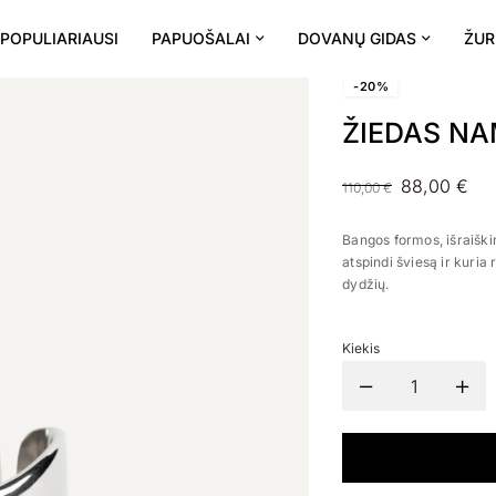
POPULIARIAUSI
PAPUOŠALAI
DOVANŲ GIDAS
ŽUR
-20%
ŽIEDAS NA
88,00
€
110,00
€
Bangos formos, išraišking
atspindi šviesą ir kuria
dydžių.
Kiekis