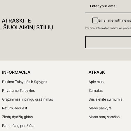
R ATRASKITE
Email me with news
ŠIUOLAIKINĮ STILIŲ
For more information on how we proces
INFORMACIJA
ATRASK
Pirkimo Taisyklės ir Sąlygos
Apie mus
Privatumo Taisyklės
Žurnalas
Grąžinimas ir pinigų grąžinimas
Susisiekite su mumis
Return Request
Mano paskyra
Žiedų dydžių gidas
Mano norų sąrašas
Papuošalų priežiūra