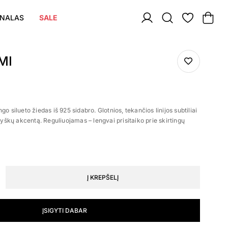
NALAS
SALE
MI
o silueto žiedas iš 925 sidabro. Glotnios, tekančios linijos subtiliai
 ryškų akcentą. Reguliuojamas – lengvai prisitaiko prie skirtingų
Į KREPŠELĮ
ĮSIGYTI DABAR