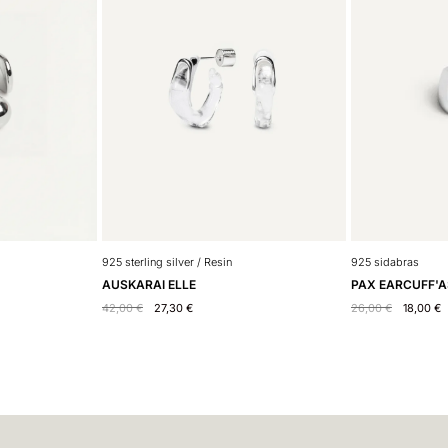
925 sterling silver / Resin
925 sidabras
AUSKARAI ELLE
PAX EARCUFF'A
42,00
€
27,30
€
26,00
€
18,00
€