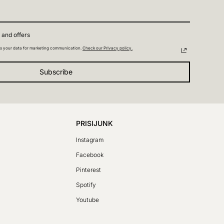
 and offers
s your data for marketing communication.
Check our Privacy policy.
Subscribe
PRISIJUNK
Instagram
Facebook
SV
Pinterest
PL
Spotify
DE
Youtube
FR