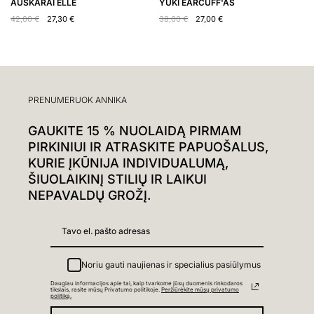
AUSKARAI ELLE
YUKI EARCUFF'AS
A
42,00
€
27,30
€
38,00
€
27,00
€
7
PRENUMERUOK ANNIKA
GAUKITE 15 % NUOLAIDĄ PIRMAM
PIRKINIUI IR ATRASKITE PAPUOŠALUS,
KURIE ĮKŪNIJA INDIVIDUALUMĄ,
ŠIUOLAIKINĮ STILIŲ IR LAIKUI
NEPAVALDŲ GROŽĮ.
Noriu gauti naujienas ir specialius pasiūlymus
Daugiau informacijos apie tai, kaip tvarkome jūsų duomenis rinkodaros
tikslais, rasite mūsų Privatumo politikoje.
Peržiūrėkite mūsų privatumo
politiką.