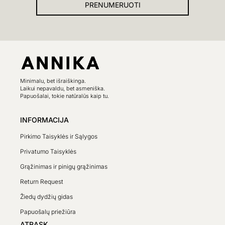
PRENUMERUOTI
Minimalu, bet išraiškinga.
Laikui nepavaldu, bet asmeniška.
Papuošalai, tokie natūralūs kaip tu.
INFORMACIJA
Pirkimo Taisyklės ir Sąlygos
Privatumo Taisyklės
Grąžinimas ir pinigų grąžinimas
Return Request
Žiedų dydžių gidas
Papuošalų priežiūra
ATRASK