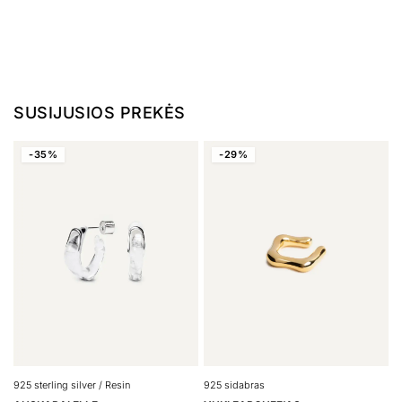
SUSIJUSIOS PREKĖS
-35%
-29%
925 sterling silver / Resin
925 sidabras
9