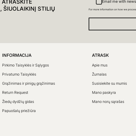
R ATRASKITE
Email me with news
ŠIUOLAIKINĮ STILIŲ
For more information on how we proces
INFORMACIJA
ATRASK
Pirkimo Taisyklės ir Sąlygos
Apie mus
Privatumo Taisyklės
Žurnalas
Grąžinimas ir pinigų grąžinimas
Susisiekite su mumis
Return Request
Mano paskyra
Žiedų dydžių gidas
Mano norų sąrašas
Papuošalų priežiūra