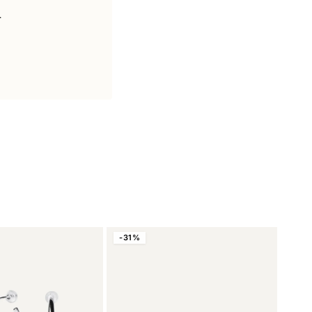
.
-31%