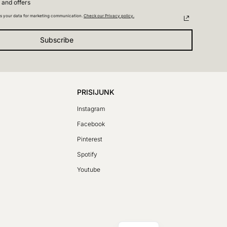
 and offers
s your data for marketing communication.
Check our Privacy policy.
Subscribe
PRISIJUNK
Instagram
Facebook
SV
Pinterest
PL
Spotify
DE
Youtube
FR
CS
EN