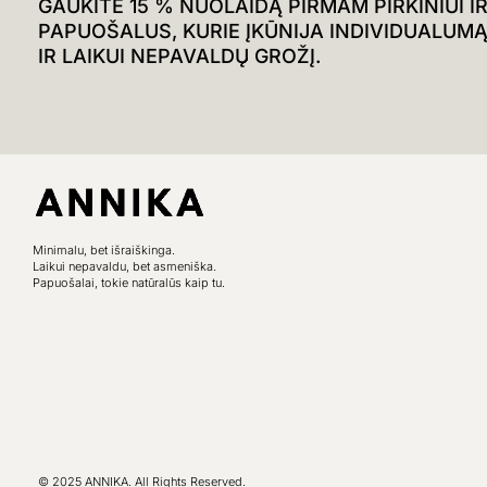
GAUKITE 15 % NUOLAIDĄ PIRMAM PIRKINIUI I
PAPUOŠALUS, KURIE ĮKŪNIJA INDIVIDUALUMĄ, 
IR LAIKUI NEPAVALDŲ GROŽĮ.
Minimalu, bet išraiškinga.
Laikui nepavaldu, bet asmeniška.
Papuošalai, tokie natūralūs kaip tu.
© 2025 ANNIKA. All Rights Reserved.