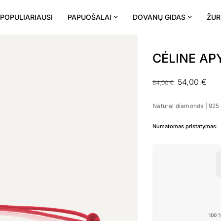
POPULIARIAUSI
PAPUOŠALAI
DOVANŲ GIDAS
ŽUR
Išparduota
CÉLINE AP
54,00
€
64,00
€
Natural diamonds | 925 
Numatomas pristatymas:
100 