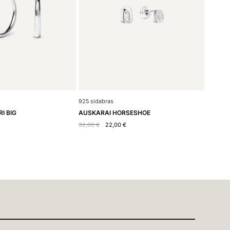
925 sidabras
I BIG
AUSKARAI HORSESHOE
32,00
€
22,00
€