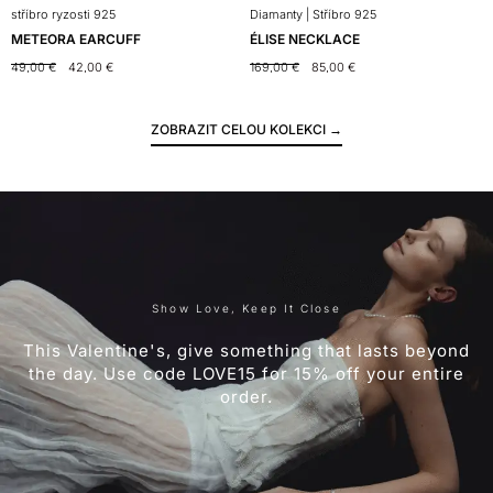
stříbro ryzosti 925
Diamanty | Stříbro 925
s
METEORA EARCUFF
ÉLISE NECKLACE
49,00
€
42,00
€
169,00
€
85,00
€
ZOBRAZIT CELOU KOLEKCI →
Show Love, Keep It Close
This Valentine's, give something that lasts beyond
the day. Use code LOVE15 for 15% off your entire
order.