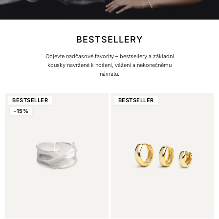
BESTSELLERY
Objevte nadčasové favority – bestsellery a základní
kousky navržené k nošení, vážení a nekonečnému
návratu.
BEST
SELLER
BEST
SELLER
-15%