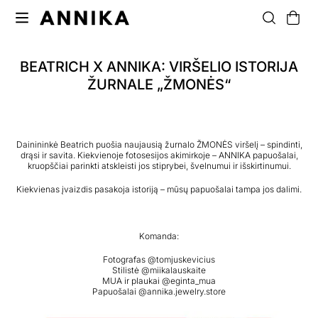
BEATRICH X ANNIKA: VIRŠELIO ISTORIJA
ŽURNALE „ŽMONĖS“
Dainininkė Beatrich puošia naujausią žurnalo ŽMONĖS viršelį – spindinti,
drąsi ir savita. Kiekvienoje fotosesijos akimirkoje – ANNIKA papuošalai,
kruopščiai parinkti atskleisti jos stiprybei, švelnumui ir išskirtinumui.
Kiekvienas įvaizdis pasakoja istoriją – mūsų papuošalai tampa jos dalimi.
Komanda:
Fotografas
@tomjuskevicius
Stilistė
@miikalauskaite
MUA ir plaukai
@eginta_mua
Papuošalai
@annika.jewelry.store