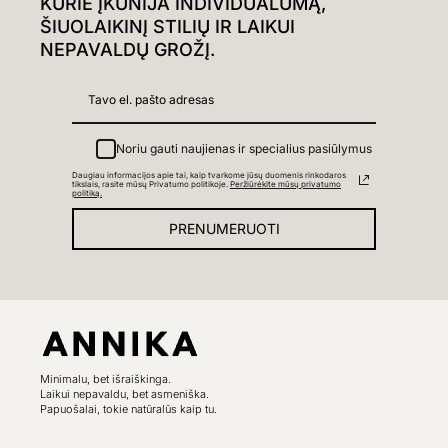
KURIE ĮKŪNIJA INDIVIDUALUMĄ,
ŠIUOLAIKINĮ STILIŲ IR LAIKUI
NEPAVALDŲ GROŽĮ.
Noriu gauti naujienas ir specialius pasiūlymus
Daugiau informacijos apie tai, kaip tvarkome jūsų duomenis rinkodaros
tikslais, rasite mūsų Privatumo politikoje.
Peržiūrėkite mūsų privatumo
politiką.
PRENUMERUOTI
Minimalu, bet išraiškinga.
Laikui nepavaldu, bet asmeniška.
Papuošalai, tokie natūralūs kaip tu.